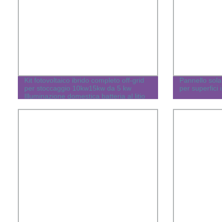
Kit fotovoltaico ibrido completo off-grid
Pannello sola
per stoccaggio 10kw15kw da 5 kw
per superfici 
Illuminazione domestica batteria al litio
accumulatore di energia modulo
generatore di potenza per balcone
Impianto fotovoltaico a pannelli