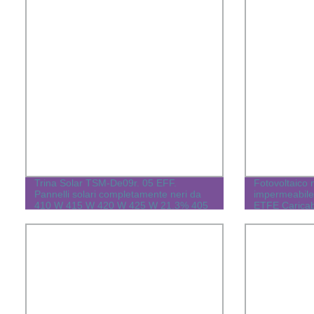
Trina Solar TSM-De09r. 05 EFF.
Fotovoltaico m
Pannelli solari completamente neri da
impermeabile 
410 W 415 W 420 W 425 W 21.3% 405
ETFE Caricab
W per la tua casa
pannello sol
escursionisti