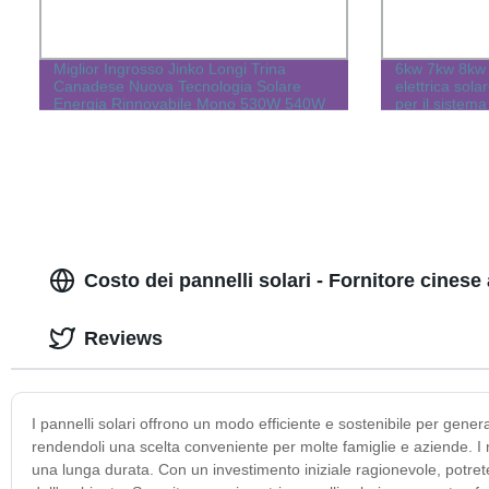
Miglior Ingrosso Jinko Longi Trina
6kw 7kw 8kw 
Canadese Nuova Tecnologia Solare
elettrica sola
Energia Rinnovabile Mono 530W 540W
per il sistem
550W 560W 565W 570W 575W 580W
miglior prezz
585W 600W 650W 700W Pannello
Solare PV
Costo dei pannelli solari - Fornitore cinese 
Reviews
I pannelli solari offrono un modo efficiente e sostenibile per genera
rendendoli una scelta conveniente per molte famiglie e aziende. I n
una lunga durata. Con un investimento iniziale ragionevole, potrete 