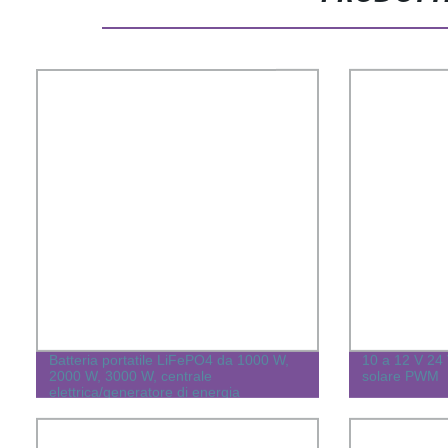
Batteria portatile LiFePO4 da 1000 W,
10 a 12 V 24 V
2000 W, 3000 W, centrale
solare PWM
elettrica/generatore di energia
eolica/eolica/idraulica Con CE RoHS