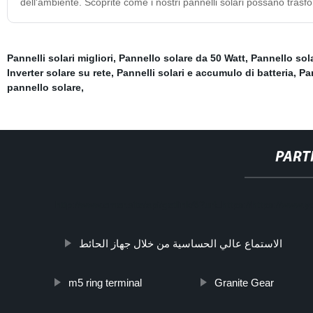
dell'ambiente. Scoprite come i nostri pannelli solari possano trasf
Pannelli solari migliori
,
Pannello solare da 50 Watt
,
Pannello sol
Inverter solare su rete
,
Pannelli solari e accumulo di batteria
,
Pa
pannello solare
,
PART
http://www.cmer.site/api/getlink/8?url=https://https:/
الاستماع عالي الحساسية من خلال جهاز الحائط
m5 ring terminal
Granite Gear