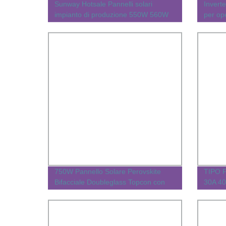
Sunway Hotsale Pannelli solari
Inverte
impianto di produzione 550W 560W
per op
570W 580W Pannello solare mono
600W pannello solare per la vostra
casa
750W Pannello Solare Perovskite
TIPO 
Bifacciale Doubleglass Topcon con
30A 40
Sistema di Design Inverter Gratuito
solare
48 V 9