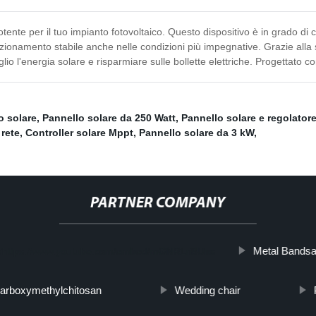
nte per il tuo impianto fotovoltaico. Questo dispositivo è in grado di con
unzionamento stabile anche nelle condizioni più impegnative. Grazie alla
o l'energia solare e risparmiare sulle bollette elettriche. Progettato con
o solare
,
Pannello solare da 250 Watt
,
Pannello solare e regolator
 rete
,
Controller solare Mppt
,
Pannello solare da 3 kW
,
PARTNER COMPANY
Metal Bands
tps://https://www.youtube.com/embed/mGNRLri8Uns
arboxymethylchitosan
Wedding chair