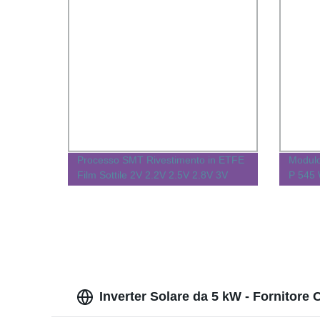
Processo SMT Rivestimento in ETFE
Modulo
Film Sottile 2V 2.2V 2.5V 2.8V 3V
P 545 
3.2V 3.3V 3.5V 3.6V 3.8V 4V 4.2V
Miglio
4.5V 4.8V 5V Piccole Dimensioni
pannell
Pannelli Solari a Celle Monocristalline
Sunpower
Inverter Solare da 5 kW - Fornitore 