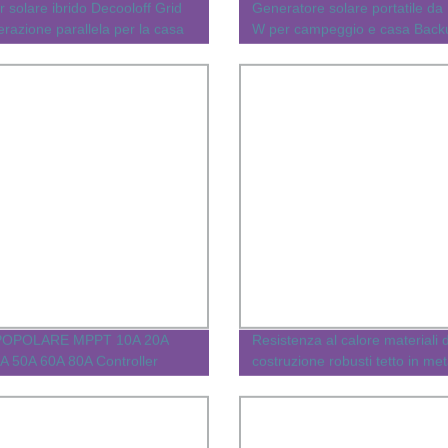
r solare ibrido Decooloff Grid
Generatore solare portatile da
erazione parallela per la casa
W per campeggio e casa Back
alimentazione
POPOLARE MPPT 10A 20A
Resistenza al calore materiali 
A 50A 60A 80A Controller
costruzione robusti tetto in met
 pannello solare da 12 V 24 V
rivestito in pietra grigia Tetto s
6 V.
Tesla Shingle