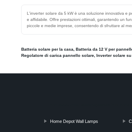
L'inverter solare da 5 kW è una soluzione innovativa e pote
e affidabile. Offre prestazioni ottimali, garantendo un f
piccole e medie imprese, consentendo di sfruttare al megli
Batteria solare per la casa
,
Batteria da 12 V per pannell
Regolatore di carica pannello solare
,
Inverter solare su
http://www.cmer.site/api/getlink/8?url=ht
Home Depot Wall Lamps
C