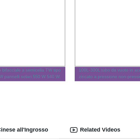
 bifacciale a semicella TW tipo
100L-300L tubo da vuoto in acc
W pannelli solari 550 W 540 W.
zincato a pressione non-press
r pannelli solari MBB Produttore
riscaldatore per acqua a energ
i solari
solare
Cinese all'Ingrosso
Related Videos