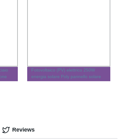
iaio
Fotovoltaico (PV) elettrico 250W
ione
energia solare Poly pannello solare
ia
Reviews