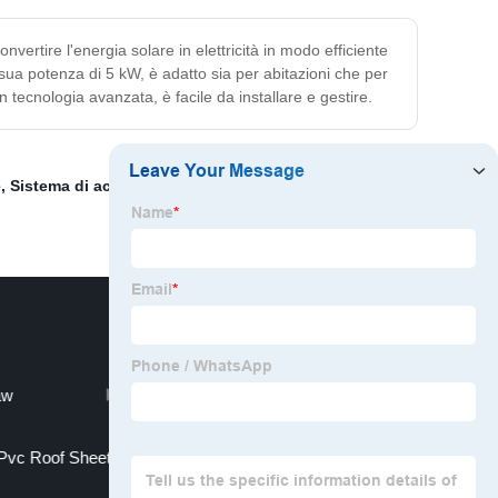
vertire l'energia solare in elettricità in modo efficiente
 sua potenza di 5 kW, è adatto sia per abitazioni che per
 tecnologia avanzata, è facile da installare e gestire.
e
,
Sistema di accumulo batteria solare
,
Energia solare
,
aw
Sleepgram Pillow
Pvc Roof Sheet
Frame Wall