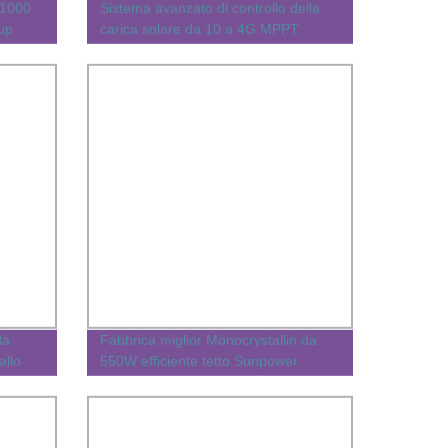
 1000
Sistema avanzato di controllo della
up
carica solare da 10 a 4G MPPT
da
Fabbrica miglior Monocrystallin da
allo
550W efficiente tetto Sunpower
olare
pannello solare Prezzo Per uso
domestico/commerciale