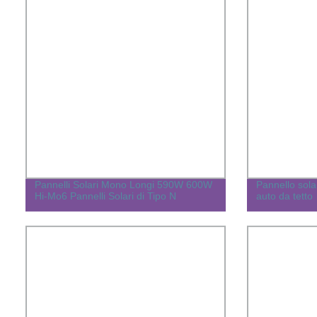
Pannelli Solari Mono Longi 590W 600W
Pannello sol
Hi-Mo6 Pannelli Solari di Tipo N
auto da tetto