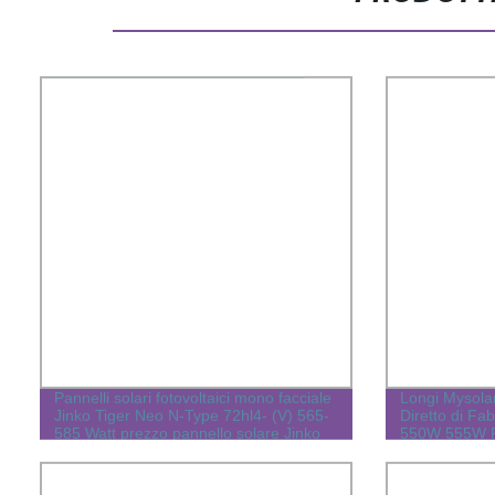
Pannelli solari fotovoltaici mono facciale
Longi Mysola
Jinko Tiger Neo N-Type 72hl4- (V) 565-
Diretto di F
585 Watt prezzo pannello solare Jinko
550W 555W P
energia rinnovabile per uso domestico
Cellula Energ
fabbrica originale
Elettrico Dom