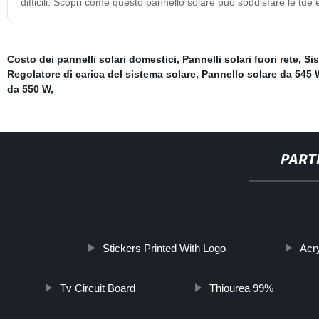
difficili. Scopri come questo pannello solare può soddisfare le tue 
Costo dei pannelli solari domestici
,
Pannelli solari fuori rete
,
Sis
Regolatore di carica del sistema solare
,
Pannello solare da 545 
da 550 W
,
PART
http://www.cmer.site/api/getlink/8?url=https://https:
Stickers Printed With Logo
Acry
Tv Circuit Board
Thiourea 99%