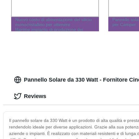
Nuovo costo di alimentazione del silicio
Pannello sola
monocristallino per ottenere
per Camper
l&prime;impianto di produzione dei
pannelli Pannelli solari in Cina
Pannello Solare da 330 Watt - Fornitore Ci
Reviews
Il pannello solare da 330 Watt è un prodotto di alta qualità e prestaz
rendendolo ideale per diverse applicazioni. Grazie alla sua potenza
aziende o impianti. È realizzato con materiali resistenti e di lung