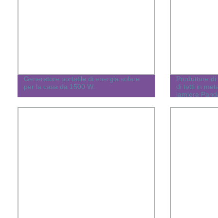
Generatore portatile di energia solare
Produttore di 
per la casa da 1500 W.
di tetti in meta
lamiera Pand