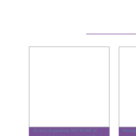
25 anni di garanzia 560 W 550 W
Morego