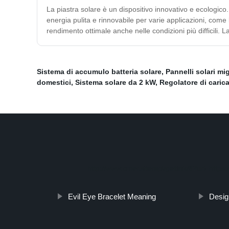
La piastra solare è un dispositivo innovativo e ecologico.
energia pulita e rinnovabile per varie applicazioni, come
rendimento ottimale anche nelle condizioni più difficili.
Sistema di accumulo batteria solare
,
Pannelli solari mig
domestici
,
Sistema solare da 2 kW
,
Regolatore di carica
http://www.cmer.site/api/getlink/8?url=ht
Evil Eye Bracelet Meaning
Desig