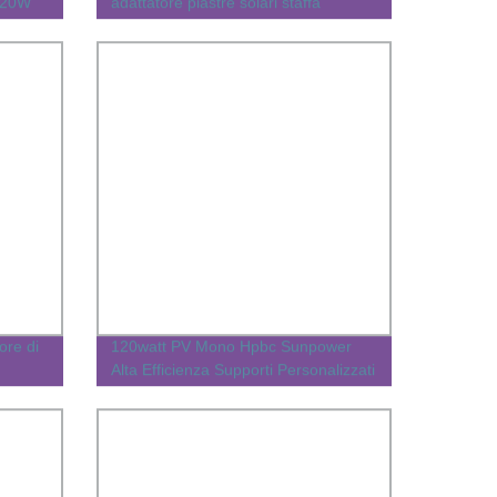
420W
adattatore piastre solari staffa
75watt
ore di
120watt PV Mono Hpbc Sunpower
Alta Efficienza Supporti Personalizzati
Fotovoltaico Potenza Pannello Solare
Ricarica per Esterno RV Campeggio
Casa Sistema Fuori Rete