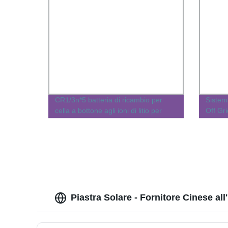
CR1/3n*5 batteria di ricambio per
Sistem
cella a bottone agli ioni di litio per
Off Gr
conservazione solare Batteria
Pannel
LiFePO4 Station 18650 per sistema
Energe
di pannelli
Piastra Solare - Fornitore Cinese all