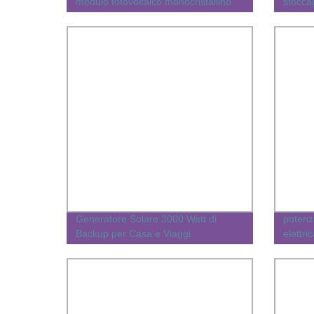
modulo fotovoltaico monocristallino
stocca
540 W Solar Pannello per sistema
solare 
domestico con certificati completi
inverte
Generatore Solare 3000 Watt di
potenz
Backup per Casa e Viaggi
elettri
Gener