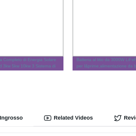
a Completo di Energia Solare
Batteria al litio da 3000W LiF
id 3kw 5kw 10kw 3 Sistema di
per l&prime;alimentazione da 
li Solari con Stoccaggio
tico
'Ingrosso
Related Videos
Rev