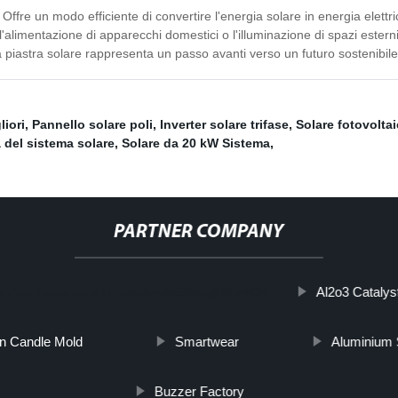
 Offre un modo efficiente di convertire l'energia solare in energia elettr
 l'alimentazione di apparecchi domestici o l'illuminazione di spazi ester
 La piastra solare rappresenta un passo avanti verso un futuro sostenibil
liori
,
Pannello solare poli
,
Inverter solare trifase
,
Solare fotovolta
 del sistema solare
,
Solare da 20 kW Sistema
,
PARTNER COMPANY
Al2o3 Catalys
tps://https://www.youtube.com/embed/EoajO2-zW24
n Candle Mold
Smartwear
Aluminium 
Buzzer Factory