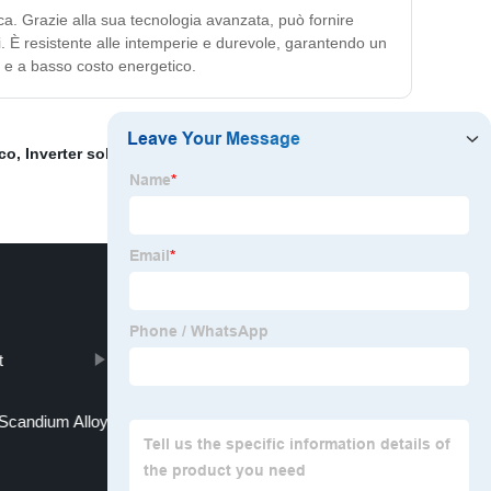
ica. Grazie alla sua tecnologia avanzata, può fornire
ni. È resistente alle intemperie e durevole, garantendo un
e e a basso costo energetico.
ico
,
Inverter solare ibrido
,
Sistema di pannelli solari
t
Black Large Mirror
Scandium Alloy
Hone Ki Machine