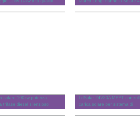
ggio 12kw 10kw alta qualità
Marca Longi Pannello Solare 
Pannelli batteria al litio Growatt
per Casa 405W 400W 550W 5
r ibrido
Tina Pannelli Canadesi Jinko
a solare 100kw potenza
LdSolar 24V30A MPPT controll
ca trifase diesel silenzioso
carica solare per sistema di
atore
alimentazione solare