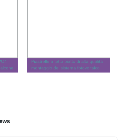
ePO4
Piastrelle a tetto piatto di alta qualità
balcone
montaggio del sistema fotovoltaico
solare su Solar per tetto in cemento
Tile Solar per tetto in Tile
iews