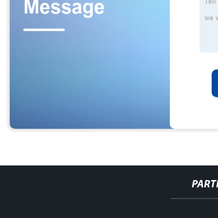
PART
http://www.cmer.site/api/getlink/8?url=https://www.solarpanelhobagr