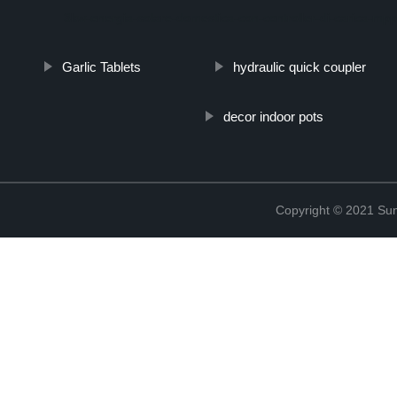
3kw-energia-solare-domestica-con-controller-di-carica-mpp
Garlic Tablets
hydraulic quick coupler
decor indoor pots
Copyright © 2021 Sun