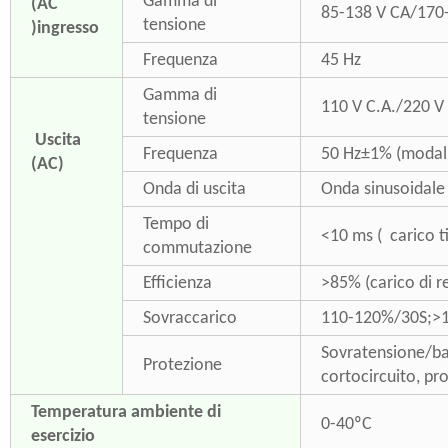
Gamma di
(AC
85-138 V CA/170
tensione
)ingresso
Frequenza
45 Hz
Gamma di
110 V C.A./220 V 
tensione
Uscita
Frequenza
50 Hz±1% (modali
(AC)
Onda di uscita
Onda sinusoidale
Tempo di
<10 ms ( carico t
commutazione
Efficienza
>85% (carico di r
Sovraccarico
110-120%/30S;>
Sovratensione/bas
Protezione
cortocircuito, pr
Temperatura ambiente di
0-40ºC
esercizio