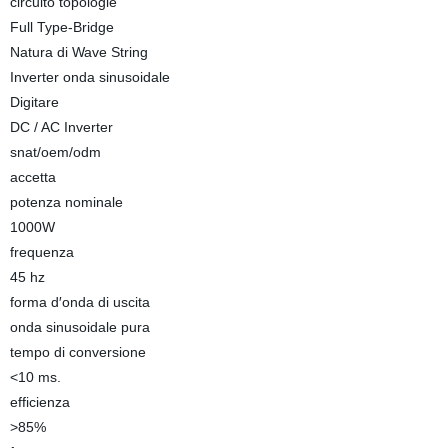
circuito topologie
Full Type-Bridge
Natura di Wave String
Inverter onda sinusoidale
Digitare
DC / AC Inverter
snat/oem/odm
accetta
potenza nominale
1000W
frequenza
45 hz
forma d′onda di uscita
onda sinusoidale pura
tempo di conversione
<10 ms.
efficienza
>85%