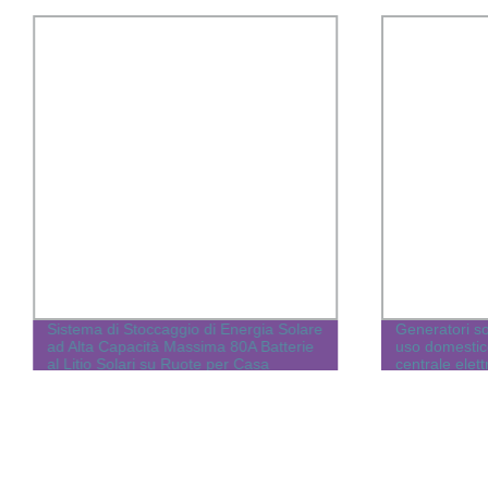
Sistema di Stoccaggio di Energia Solare
Generatori so
ad Alta Capacità Massima 80A Batterie
uso domestic
al Litio Solari su Ruote per Casa
centrale ele
Elettricità Verde
USB