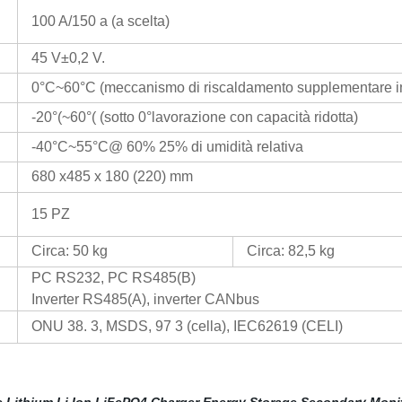
100 A/150 a (a scelta)
45 V±0,2 V.
0°C~60°C (meccanismo di riscaldamento supplementare in
-20°(~60°( (sotto 0°lavorazione con capacità ridotta)
-40°C~55°C@ 60
%
25% di umidità relativa
680 x485 x 180 (220) mm
15 PZ
Circa: 50 kg
Circa: 82,5 kg
PC RS232, PC RS485(B)
Inverter RS485(A), inverter CANbus
ONU 38. 3, MSDS, 97 3 (cella), IEC62619 (CELI)