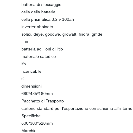
batteria di stoccaggio
cella della batteria
cella prismatica 3,2 v 100ah
inverter abbinato
solax, deye, goodwe, growatt, finora, gmde
tipo
batteria agli ioni di litio
materiale catodico
lfp
ricaricabile
sì
dimensioni
680*485*180mm
Pacchetto di Trasporto
cartone standard per l′esportazione con schiuma all′interno
Specifiche
600*300*520mm
Marchio