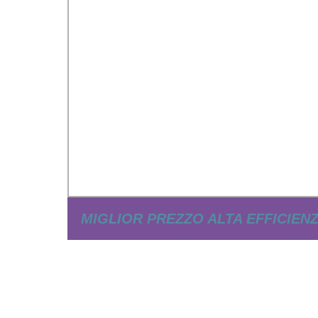
MIGLIOR PREZZO ALTA EFFICIEN
SISTEMA DI ILLUMINAZIONE S
SOLARE ALL-IN-ONE PERSONALI