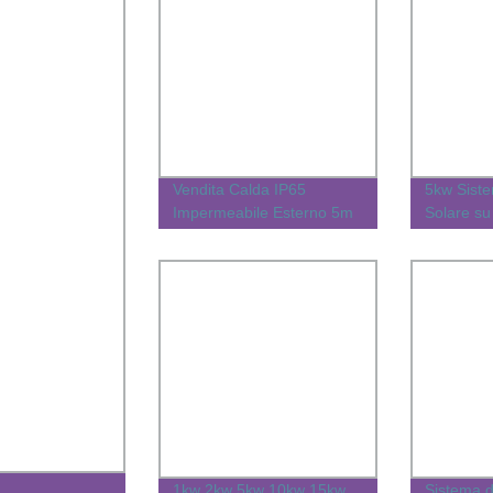
Vendita Calda IP65
5kw Sist
Impermeabile Esterno 5m
Solare su
Palo 20W Sistema di
Sistema P
Illuminazione Stradale
220V 380
Solare
Modulo F
1kw 2kw 5kw 10kw 15kw
Sistema 