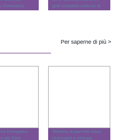
co Domestico
grid completo sistema di
300kw 50kw
pannelli solari per uso
0kw 200kw
domestico industriale
stema Solare per
erciale con
kwh 500kwh
Per saperne di più >
ema Energetico
Sistema di pannelli solari
 e giù Rete
ricaricabili a energia