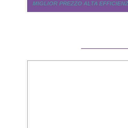
MIGLIOR PREZZO ALTA EFFICIEN
SISTEMA DI ILLUMINAZIONE S
SOLARE ALL-IN-ONE PERSONALI
ILLUMINAZIONE PUBBLI