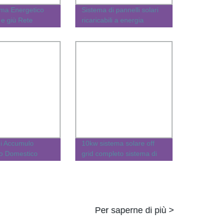
ema Energetico
Sistema di pannelli solari
 e giù Rete
ricaricabili a energia
annello Solare
rinnovabile personalizzato,
V Set Completo
completo, approvato, con
V
installazione su rete e fuori
rete, conforme a
ISO/CE/RoHS
di Accumulo
10kw sistema solare off
co Domestico
grid completo sistema di
300kw 50kw
pannelli solari per uso
0kw 200kw
domestico industriale
stema Solare per
erciale con
kwh 500kwh
Per saperne di più >