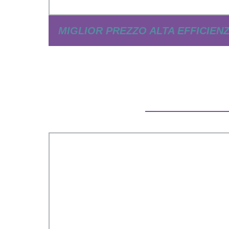
MIGLIOR PREZZO ALTA EFFICIEN
SISTEMA DI ILLUMINAZIONE S
SOLARE ALL-IN-ONE PERSONALI
ILLUMINAZIONE PUBBLI