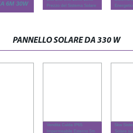
ZA 6M 30W
Prezzo del Sistema Solare
Energeti
Pannello Solare per Casa
Wonvolt 
100kw 15
TRADALE
250kw Si
Uso Comm
Bess 300
ZZATO PER
PANNELLO SOLARE DA 330 W
1mwh
CA
Vendita Calda IP65
5kw Sist
Impermeabile Esterno 5m
Solare su