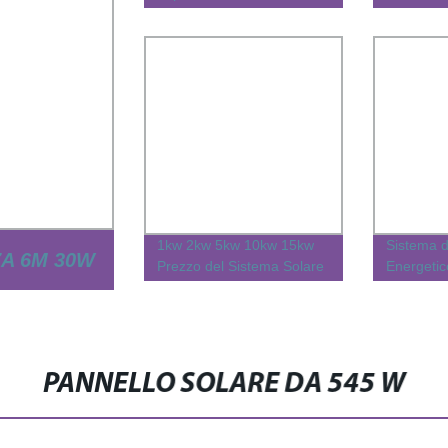
Palo 20W Sistema di
Sistema P
Illuminazione Stradale
220V 380
Solare
Modulo F
1kw 2kw 5kw 10kw 15kw
Sistema 
ZA 6M 30W
Prezzo del Sistema Solare
Energeti
Pannello Solare per Casa
Wonvolt 
100kw 15
TRADALE
250kw Si
Uso Comm
Bess 300
ZZATO PER
PANNELLO SOLARE DA 545 W
1mwh
CA