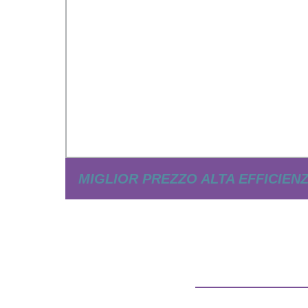
MIGLIOR PREZZO ALTA EFFICIEN
SISTEMA DI ILLUMINAZIONE S
SOLARE ALL-IN-ONE PERSONALI
ILLUMINAZIONE PUBBLI