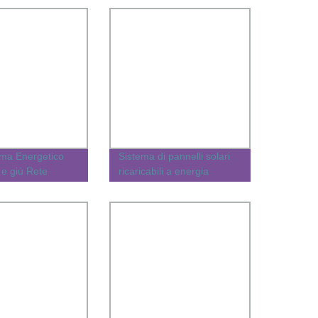
ema Energetico
Sistema di pannelli solari
 e giù Rete
ricaricabili a energia
annello Solare
rinnovabile personalizzato,
V Set Completo
completo, approvato, con
V
installazione su rete e fuori
rete, conforme a
ISO/CE/RoHS