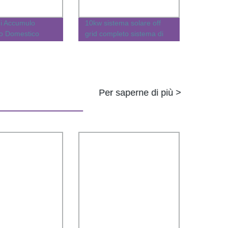
di Accumulo
10kw sistema solare off
co Domestico
grid completo sistema di
300kw 50kw
pannelli solari per uso
0kw 200kw
domestico industriale
stema Solare per
erciale con
kwh 500kwh
Per saperne di più >