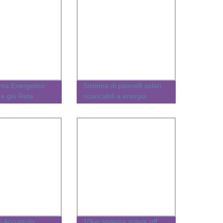
ema Energetico
Sistema di pannelli solari
 e giù Rete
ricaricabili a energia
annello Solare
rinnovabile personalizzato,
V Set Completo
completo, approvato, con
V
installazione su rete e fuori
rete, conforme a
ISO/CE/RoHS
di Accumulo
10kw sistema solare off