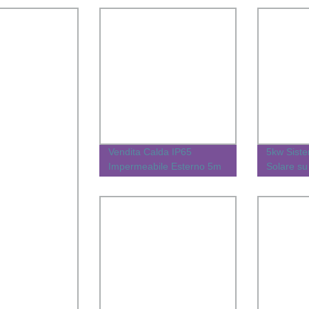
Vendita Calda IP65
5kw Sist
Impermeabile Esterno 5m
Solare su
Palo 20W Sistema di
Sistema P
Illuminazione Stradale
220V 380
Solare
Modulo F