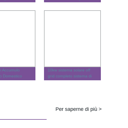
annello Solare
rinnovabile personalizzato,
V Set Completo
completo, approvato, con
V
installazione su rete e fuori
rete, conforme a
ISO/CE/RoHS
di Accumulo
10kw sistema solare off
co Domestico
grid completo sistema di
300kw 50kw
pannelli solari per uso
0kw 200kw
domestico industriale
stema Solare per
erciale con
kwh 500kwh
Per saperne di più >