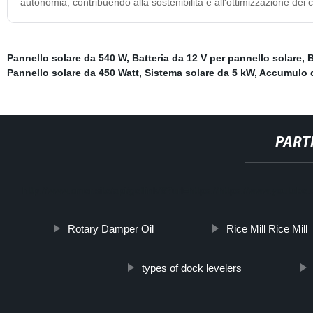
autonomia, contribuendo alla sostenibilità e all'ottimizzazione dei 
Pannello solare da 540 W
,
Batteria da 12 V per pannello solare
,
B
Pannello solare da 450 Watt
,
Sistema solare da 5 kW
,
Accumulo di
PART
http://www.cmer.site/api/getlink/8?url=https://https://www.you
Rotary Damper Oil
Rice Mill Rice Mill
types of dock levelers