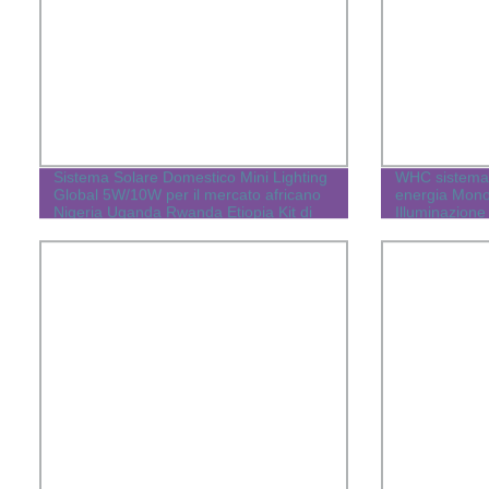
Sistema Solare Domestico Mini Lighting
WHC sistema s
Global 5W/10W per il mercato africano
energia Mono
Nigeria Uganda Rwanda Etiopia Kit di
Illuminazione
Pannelli Solari Portatili per Interni ed
Esterni