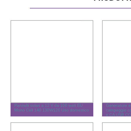
Pannelli solari a 12 V da 100 watt EU
Generatore el
Mono Cell 140 130W120 Uso domestico
campeggio co
e CA USB CC