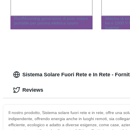
RoofMounting generatore di poer solare
sistema di en
portatile per piscina elettrica ozono
kw e 1000 V f
Inverter
Sistema Solare Fuori Rete e In Rete - Forni
Reviews
Il nostro prodotto, Sistema solare fuori rete e in rete, offre una s
indipendente, offrendo energia anche in luoghi remoti, sia collegandos
efficiente, ecologico e adatto a diverse esigenze, come case, azi