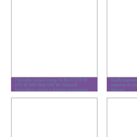
Pannello solare Longi Hi-Mo 6 570 W
Staffe pannell
575 W 580 Watt 590 W. Pannelli
sistema di mo
fotovoltaici mono a prezzo economico
Ancora