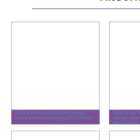
Cella di potenza industriale energia
Batteria per 
solare batteria stoccaggio ESS-200kwh
energia solar
litio LiFePO4
parete per al