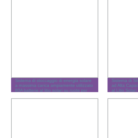
Sistema di stoccaggio di energia solare
Sistema di St
a massima carica ampiamente utilizzato
ad Alta Capac
80A batterie al litio solari su ruote per
al Litio Sola
casa elettricità verde
Elettricità Ve