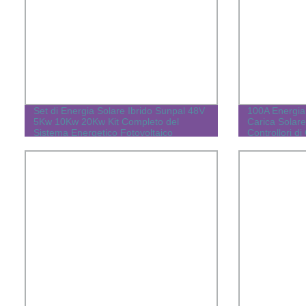
Set di Energia Solare Ibrido Sunpal 48V
100A Energia 
5Kw 10Kw 20Kw Kit Completo del
Carica Solar
Sistema Energetico Fotovoltaico
Controllori di
Auto Regolato
MPPT/PWM