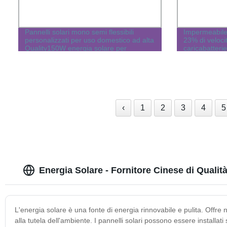
Pannelli solari mono semi flessibili
Impermeabile 
personalizzati per uso domestico ad alta
23% di veloci
Quality150W energia solare per
caricabatterie
campeggio 150W leggeri per camper
Pannello sola
RV pannello solare flessibile ETFE per
flessibile, d
batteria
sistema curvo
‹
1
2
3
4
5
Energia Solare - Fornitore Cinese di Qualit
L'energia solare è una fonte di energia rinnovabile e pulita. Offre
alla tutela dell'ambiente. I pannelli solari possono essere installati 