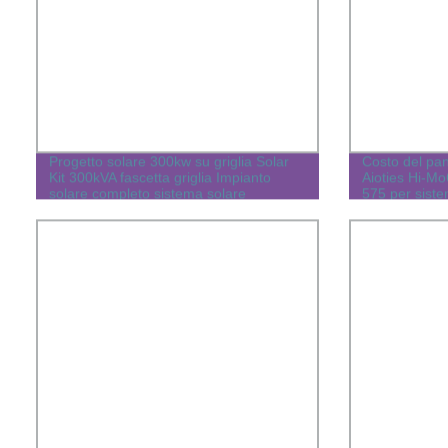
Progetto solare 300kw su griglia Solar
Costo del pan
Kit 300kVA fascetta griglia Impianto
Aioties Hi-M
solare completo sistema solare
575 per siste
domestica