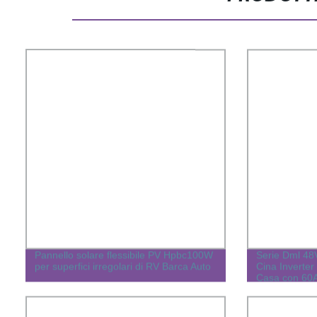
Pannello solare flessibile PV Hpbc100W
Serie Dml 48V
per superfici irregolari di RV Barca Auto
Cina Inverter
Casa con 60