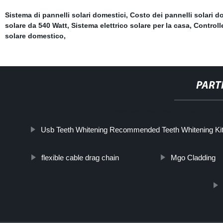
Sistema di pannelli solari domestici
,
Costo dei pannelli solari d
solare da 540 Watt
,
Sistema elettrico solare per la casa
,
Controll
solare domestico
,
PART
http://www.cmer.site/api/getlink/8?ur
Usb Teeth Whitening Recommended Teeth Whitening Ki
flexible cable drag chain
Mgo Cladding