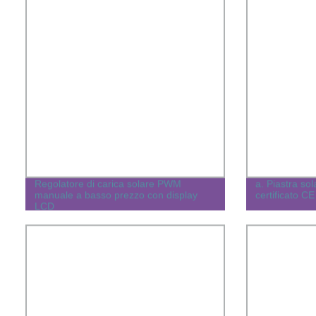
Regolatore di carica solare PWM
a. Piastra so
manuale a basso prezzo con display
certificato C
LCD