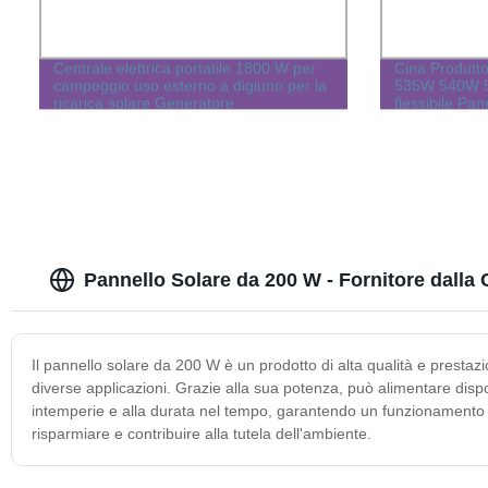
Centrale elettrica portatile 1800 W per
Cina Produtto
campeggio uso esterno a digiuno per la
535W 540W 5
ricarica solare Generatore
flessibile Pan
domestico
Pannello Solare da 200 W - Fornitore dalla 
Il pannello solare da 200 W è un prodotto di alta qualità e prestazion
diverse applicazioni. Grazie alla sua potenza, può alimentare disposit
intemperie e alla durata nel tempo, garantendo un funzionamento af
risparmiare e contribuire alla tutela dell'ambiente.